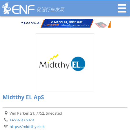
促进行业发展
Midtthy EL ApS
Ved Parken 21, 7752, Snedsted
+45 9793 6029
https://midtthyel.dk