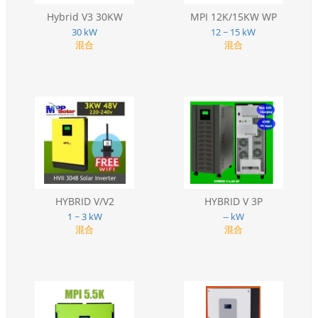
Hybrid V3 30KW
MPI 12K/15KW WP
30 kW
12 ~ 15 kW
混合
混合
HYBRID V/V2
HYBRID V 3P
1 ~ 3 kW
-- kW
混合
混合