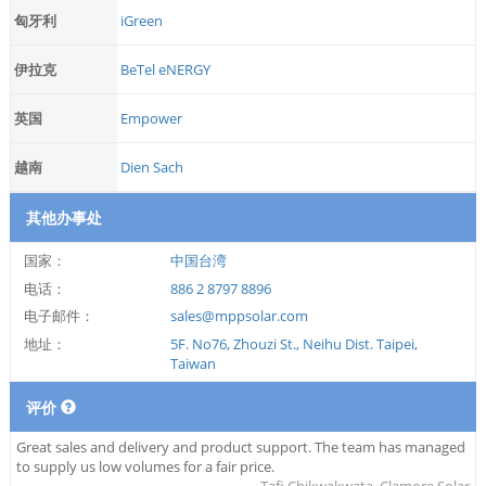
匈牙利
iGreen
伊拉克
BeTel eNERGY
英国
Empower
越南
Dien Sach
其他办事处
国家：
中国台湾
电话：
886 2 8797 8896
电子邮件：
sales@mppsolar.com
地址：
5F. No76, Zhouzi St., Neihu Dist. Taipei,
Taiwan
评价
Great sales and delivery and product support. The team has managed
to supply us low volumes for a fair price.