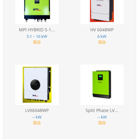
MPI HYBRID 5-1...
HV 6048WP
5.1 ~ 16 kW
6 kW
混合
混合
LVX6048WP
Split Phase LV...
-- kW
-- kW
混合
混合