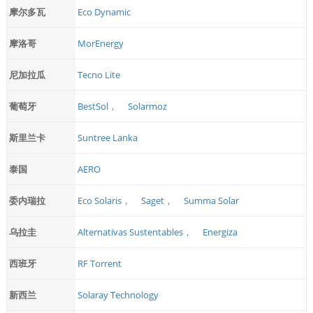
摩尔多瓦
Eco Dynamic
摩洛哥
MorEnergy
尼加拉瓜
Tecno Lite
葡萄牙
BestSol，
Solarmoz
斯里兰卡
Suntree Lanka
泰国
AERO
委内瑞拉
Eco Solaris，
Saget，
Summa Solar
乌拉圭
Alternativas Sustentables，
Energiza
西班牙
RF Torrent
新西兰
Solaray Technology