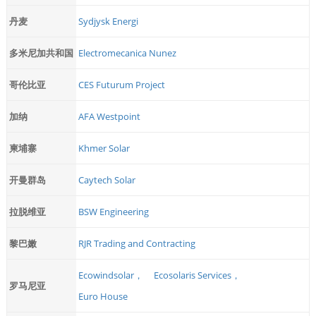
丹麦
Sydjysk Energi
多米尼加共和国
Electromecanica Nunez
哥伦比亚
CES Futurum Project
加纳
AFA Westpoint
柬埔寨
Khmer Solar
开曼群岛
Caytech Solar
拉脱维亚
BSW Engineering
黎巴嫩
RJR Trading and Contracting
Ecowindsolar，
Ecosolaris Services，
罗马尼亚
Euro House