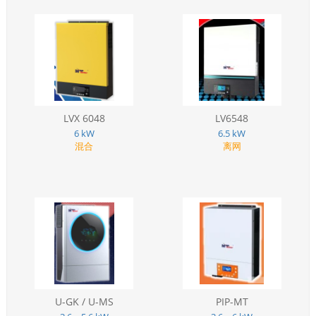
LVX 6048
LV6548
6 kW
6.5 kW
混合
离网
U-GK / U-MS
PIP-MT