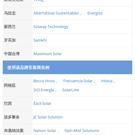
乌拉圭
Alternativas Sustentables，
Energiza
新西兰
Solaray Technology
牙买加
Samkhi
中国台湾
Maximum Solar
使用该品牌安装商实例
Bocco Hnos，
Frecuencia Solar，
Inteva，
阿根廷
SIO Energía，
SolarLine
巴西
Éácil Solar
波多黎各
JC Solar Solution
布基纳法索
Nelson Solar，
Opti-Mist Solutions