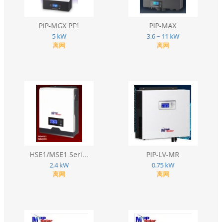
PIP-MGX PF1
PIP-MAX
5 kW
3.6 ~ 11 kW
离网
离网
HSE1/MSE1 Seri...
PIP-LV-MR
2.4 kW
0.75 kW
离网
离网