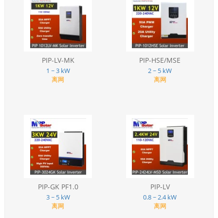
PIP-LV-MK
PIP-HSE/MSE
1 ~ 3 kW
2 ~ 5 kW
离网
离网
PIP-GK PF1.0
PIP-LV
3 ~ 5 kW
0.8 ~ 2.4 kW
离网
离网