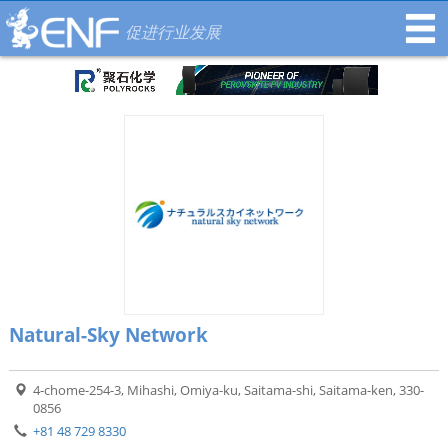
促进行业发展
Natural-Sky Network
4-chome-254-3, Mihashi, Omiya-ku, Saitama-shi, Saitama-ken, 330-
0856
+81 48 729 8330