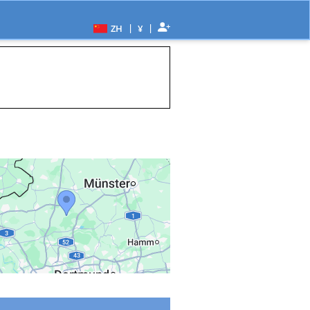
|
|
ZH
¥