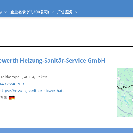
)
企业名录 (
67,300
公司)
广告服务
ewerth Heizung-Sanitär-Service GmbH
Holtkämpe 3, 48734, Reken
+49 2864 1513
https://heizung-sanitaer-niewerth.de
德国