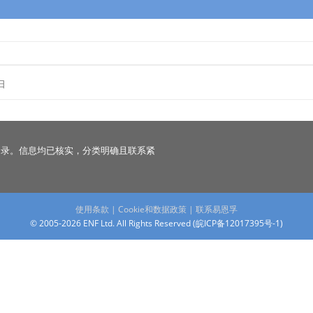
日
名录。信息均已核实，分类明确且联系紧
使用条款
|
Cookie和数据政策
|
联系易恩孚
© 2005-2026 ENF Ltd. All Rights Reserved (
皖ICP备12017395号-1
)