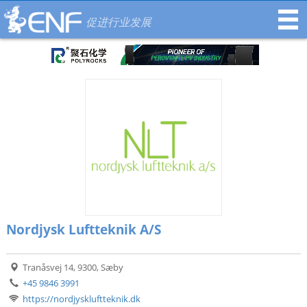
促进行业发展
Nordjysk Luftteknik A/S
Tranåsvej 14, 9300, Sæby
+45 9846 3991
https://nordjyskluftteknik.dk