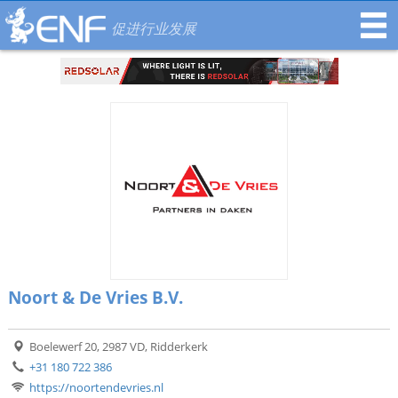
促进行业发展
Noort & De Vries B.V.
Boelewerf 20, 2987 VD, Ridderkerk
+31 180 722 386
https://noortendevries.nl