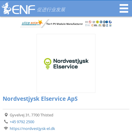
促进行业发展
Nordvestjysk Elservice ApS
Gyvelvej 31, 7700 Thisted
+45 9792 2500
https://nordvestjysk-el.dk