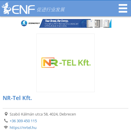
促进行业发展
NR-Tel Kft.
Szabó Kálmán utca 58, 4024, Debrecen
+36 309 450 115
https://nrtel.hu