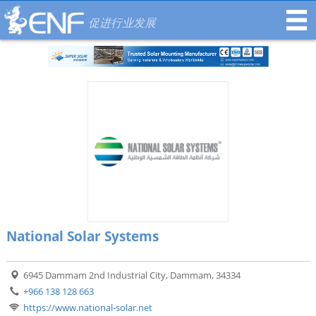
促进行业发展
National Solar Systems
6945 Dammam 2nd Industrial City, Dammam, 34334
+966 138 128 663
https://www.national-solar.net