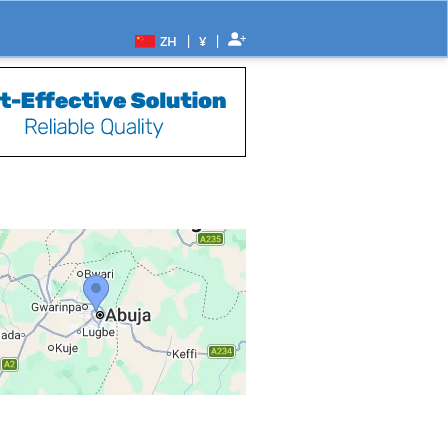
|
|
ZH
¥