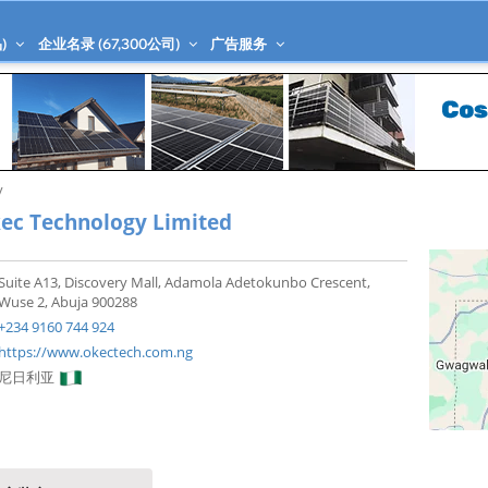
)
企业名录 (
67,300
公司)
广告服务
y
ec Technology Limited
Suite A13, Discovery Mall, Adamola Adetokunbo Crescent,
Wuse 2, Abuja 900288
+234 9160 744 924
https://www.okectech.com.ng
尼日利亚