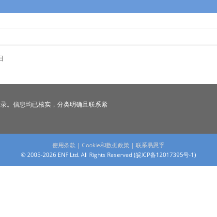
日
名录。信息均已核实，分类明确且联系紧
使用条款
|
Cookie和数据政策
|
联系易恩孚
© 2005-2026 ENF Ltd. All Rights Reserved (
皖ICP备12017395号-1
)