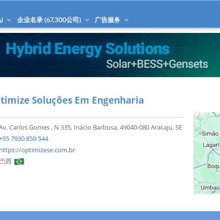
)
企业名录 (
67,300
公司)
广告服务
timize Soluções Em Engenharia
Av. Carlos Gomes , N 335, Inácio Barbosa, 49040-080 Aracaju, SE
+55 7930 859 544
https://optimizese.com.br
巴西