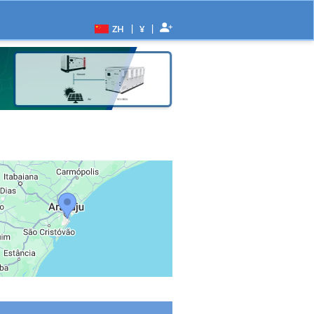
|
|
ZH
¥