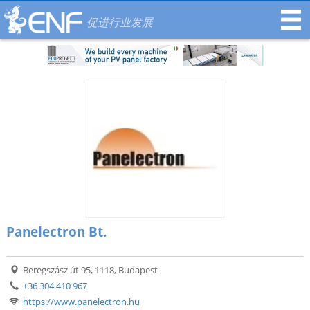
促进行业发展
Panelectron Bt.
Beregszász út 95, 1118, Budapest
+36 304 410 967
https://www.panelectron.hu