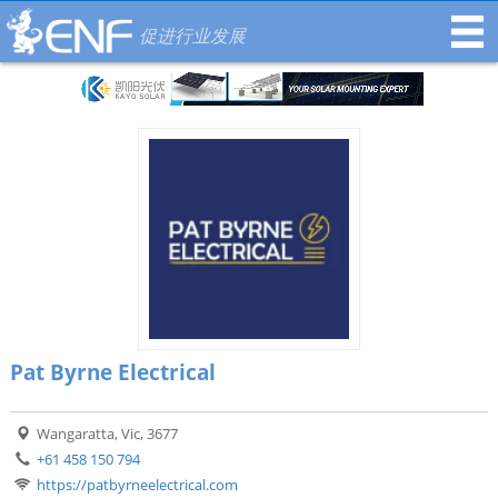
促进行业发展
Pat Byrne Electrical
Wangaratta, Vic, 3677
+61 458 150 794
https://patbyrneelectrical.com