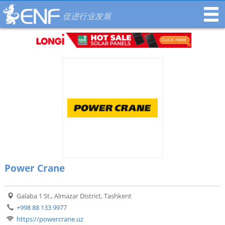
促进行业发展
Power Crane
Galaba 1 St., Almazar District, Tashkent
+998 88 133 9977
https://powercrane.uz