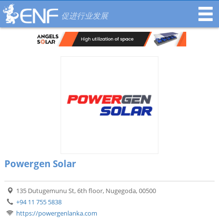
促进行业发展
Powergen Solar
135 Dutugemunu St, 6th floor, Nugegoda, 00500
+94 11 755 5838
https://powergenlanka.com