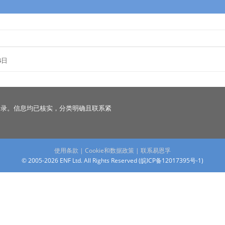
4日
名录。信息均已核实，分类明确且联系紧
使用条款
|
Cookie和数据政策
|
联系易恩孚
© 2005-2026 ENF Ltd. All Rights Reserved (
皖ICP备12017395号-1
)