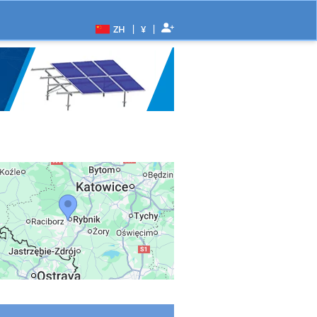
|
|
ZH
¥