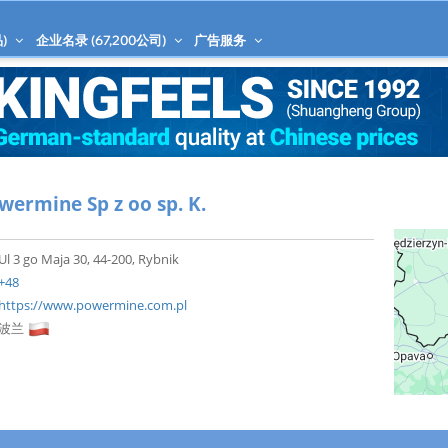
)
企业名录 (
67,200
公司)
广告服务
wermine Sp z oo sp. K.
Ul 3 go Maja 30, 44-200, Rybnik
+48
https://www.powermine.com.pl
波兰