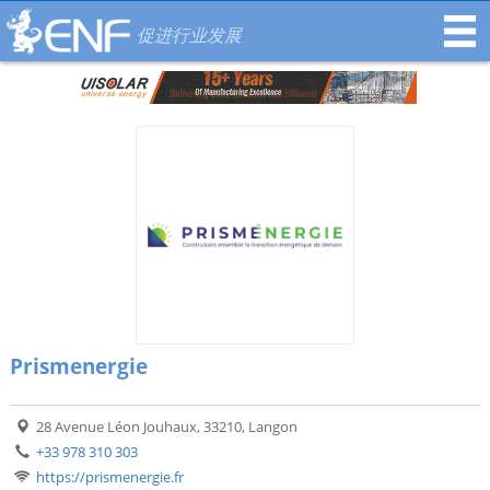
促进行业发展
Prismenergie
28 Avenue Léon Jouhaux, 33210, Langon
+33 978 310 303
https://prismenergie.fr