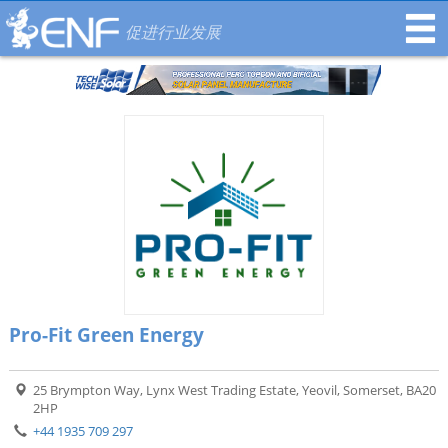
促进行业发展
Pro-Fit Green Energy
25 Brympton Way, Lynx West Trading Estate, Yeovil, Somerset, BA20
2HP
+44 1935 709 297