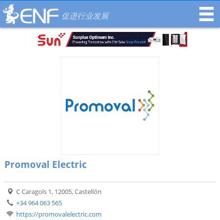
促进行业发展
Promoval Electric
C Caragols 1, 12005, Castellón
+34 964 063 565
https://promovalelectric.com