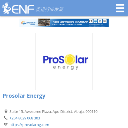
促进行业发展
Prosolar Energy
Suite 15, Awesome Plaza, Apo District, Abuja, 900110
+234 8029 068 303
https://prosolarng.com