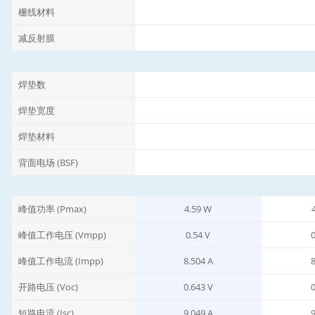
栅线材料
减反射膜
焊垫数
焊垫宽度
焊垫材料
背面电场 (BSF)
峰值功率 (Pmax)
4.59 W
峰值工作电压 (Vmpp)
0.54 V
0
峰值工作电流 (Impp)
8.504 A
8
开路电压 (Voc)
0.643 V
0
短路电流 (Isc)
9.049 A
9