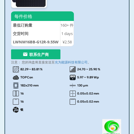
每件价格
最低订购量
160+
件
交货时间
1
days
LWNM16BB-G12R-9.55W
¥2.58
联系生产商
注意：
您的询盘将直接发送至
光为能源科技有限公司
。
82.29 ~ 83.81 %
24.70 ~ 25.90 %
TOPCon
5.97 ~ 9.89 Wp
182x210 mm
130 µm
16
0.05±0.02 mm
16
0.05±0.02 mm
银