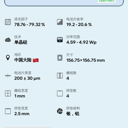
填充因子
电池片效率
78.76 - 79.32 %
19.2 - 20.6 %
技术
功率范围
单晶硅
4.59 - 4.92 Wp
地区
尺寸
中国大陆
156.75×156.75 mm
电池片厚度
栅线数
200 ± 30 µm
4
栅线宽度
焊垫数
1 mm
4
焊垫宽度
焊垫材料
2.5 mm
银，铝