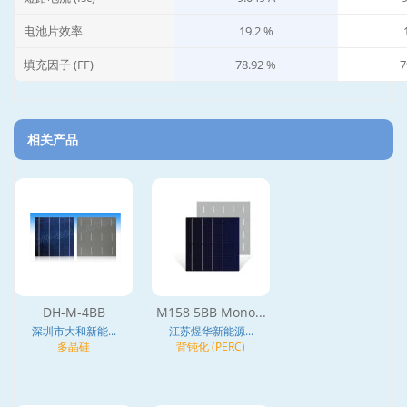
电池片效率
19.2 %
填充因子 (FF)
78.92 %
7
相关产品
DH-M-4BB
M158 5BB Mono...
深圳市大和新能...
江苏煜华新能源...
多晶硅
背钝化 (PERC)