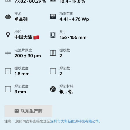
77.82 - 80.29 %
18.4 - 19.8 %
技术
功率范围
单晶硅
4.41 - 4.76 Wp
地区
尺寸
中国大陆
156×156 mm
电池片厚度
栅线数
200 ± 30 µm
2
栅线宽度
焊垫数
1.8 mm
2
焊垫宽度
焊垫材料
3 mm
银，铝
联系生产商
注意：
您的询盘将直接发送至
深圳市大和新能源科技有限公司
。