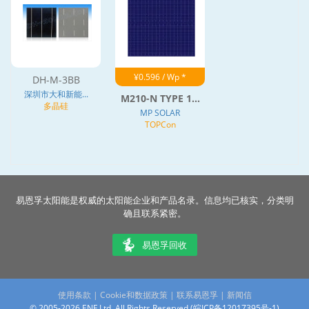
¥0.596 / Wp *
DH-M-3BB
深圳市大和新能...
M210-N TYPE 1...
多晶硅
MP SOLAR
TOPCon
易恩孚太阳能是权威的太阳能企业和产品名录。信息均已核实，分类明
确且联系紧密。
易恩孚回收
使用条款
|
Cookie和数据政策
|
联系易恩孚
|
新闻信
© 2005-2026 ENF Ltd. All Rights Reserved (
皖ICP备12017395号-1
)