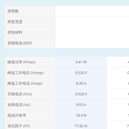
焊垫数
焊垫宽度
焊垫材料
背面电场 (BSF)
峰值功率 (Pmax)
4.41 W
峰值工作电压 (Vmpp)
0.526 V
0
峰值工作电流 (Impp)
8.39 A
开路电压 (Voc)
0.628 V
短路电流 (Isc)
9.03 A
电池片效率
18.4 %
填充因子 (FF)
77.82 %
7