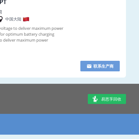
PT
司
中国大陆
 voltage to deliver maximum power
or optimum battery charging
 to deliver maximum power
联系生产商
易恩孚回收