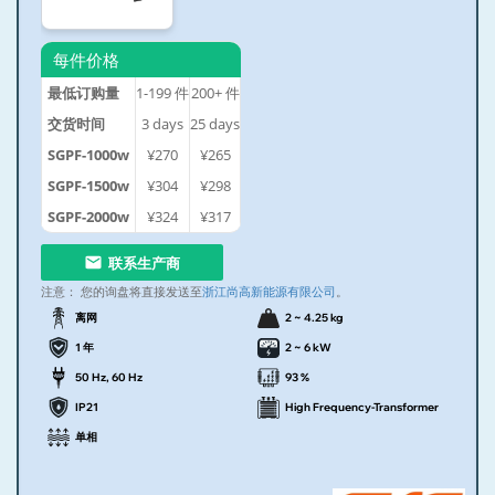
每件价格
最低订购量
1-199
件
200+
件
交货时间
3
days
25
days
SGPF-1000w
¥270
¥265
SGPF-1500w
¥304
¥298
SGPF-2000w
¥324
¥317
联系生产商
注意：
您的询盘将直接发送至
浙江尚高新能源有限公司
。
离网
2 ~ 4.25 kg
1 年
2 ~ 6 kW
50 Hz, 60 Hz
93 %
IP21
High Frequency-Transformer
单相