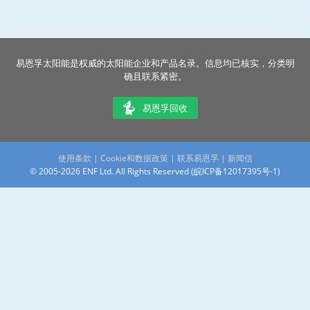
易恩孚太阳能是权威的太阳能企业和产品名录。信息均已核实，分类明
确且联系紧密。
易恩孚回收
使用条款
|
Cookie和数据政策
|
联系易恩孚
|
新闻信
© 2005-2026 ENF Ltd. All Rights Reserved (
皖ICP备12017395号-1
)