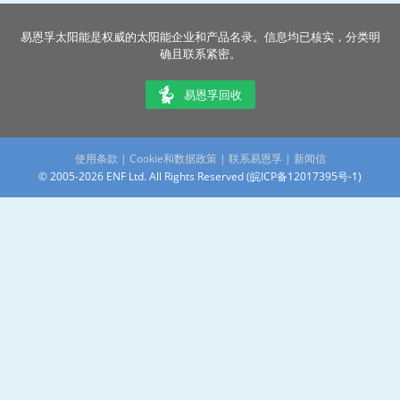
易恩孚太阳能是权威的太阳能企业和产品名录。信息均已核实，分类明
确且联系紧密。
易恩孚回收
使用条款
|
Cookie和数据政策
|
联系易恩孚
|
新闻信
© 2005-2026 ENF Ltd. All Rights Reserved (
皖ICP备12017395号-1
)