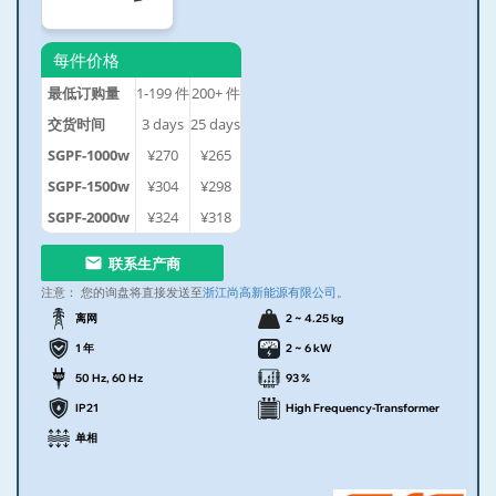
每件价格
最低订购量
1-199
件
200+
件
交货时间
3
days
25
days
SGPF-1000w
¥270
¥265
SGPF-1500w
¥304
¥298
SGPF-2000w
¥324
¥318
联系生产商
注意：
您的询盘将直接发送至
浙江尚高新能源有限公司
。
离网
2 ~ 4.25 kg
1 年
2 ~ 6 kW
50 Hz, 60 Hz
93 %
IP21
High Frequency-Transformer
单相