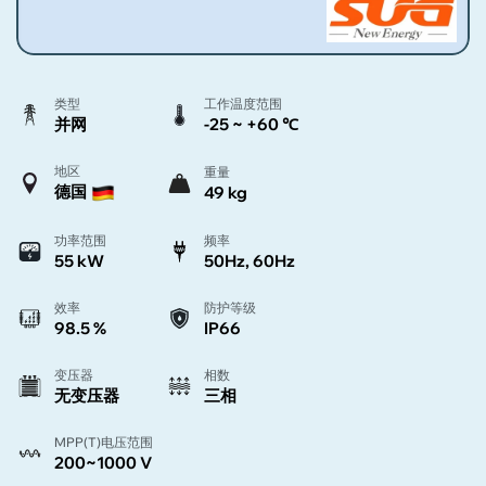
类型
工作温度范围
并网
-25 ~ +60 ℃
地区
重量
德国
49 kg
功率范围
频率
55 kW
50Hz, 60Hz
效率
防护等级
98.5 %
IP66
变压器
相数
无变压器
三相
MPP(T)电压范围
200~1000 V