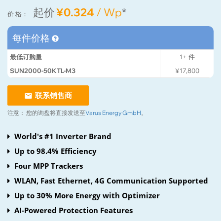
起价
¥0.324
/ Wp
*
价 格：
每件价格
最低订购量
1+
件
SUN2000-50KTL-M3
¥17,800
联系销售商
注意：
您的询盘将直接发送至
Varus Energy GmbH
。
World's #1 Inverter Brand
Up to 98.4% Efficiency
Four MPP Trackers
WLAN, Fast Ethernet, 4G Communication Supported
Up to 30% More Energy with Optimizer
AI-Powered Protection Features