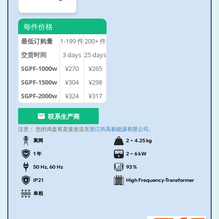
每件价格
最低订购量
1-199
件
200+
件
交货时间
3
days
25
days
SGPF-1000w
¥270
¥265
SGPF-1500w
¥304
¥298
SGPF-2000w
¥324
¥317
联系生产商
注意：
您的询盘将直接发送至
浙江尚高新能源有限公司
。
离网
2 ~ 4.25 kg
1 年
2 ~ 6 kW
50 Hz, 60 Hz
93 %
IP21
High Frequency-Transformer
单相