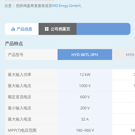
注意：
您的询盘将直接发送至
MD Enrgy GmbH
。
产品信息
公司档案页
产品特点
产品型号
HYD 8KTL-3PH
HYD 
最大输入功率
12 kW
最大输入电压
1000 V
额定直流电压
600 V
最小输入电压
200 V
最大输入电流
32 A
MPP(T)电压范围
180~960 V
18