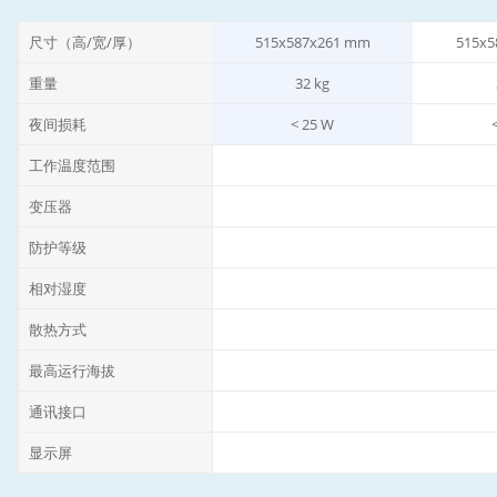
尺寸（高/宽/厚）
515x587x261 mm
515x5
重量
32 kg
夜间损耗
< 25 W
工作温度范围
变压器
防护等级
相对湿度
散热方式
最高运行海拔
通讯接口
显示屏