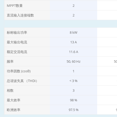
MPPT数量
2
直流输入连接端数
2
标称输出功率
8 kW
最大输出电流
13 A
额定交流电流
11.6 A
频率
50, 60 Hz
50
功率因数 (cosθ)
1
总谐波失真 （THDi）
< 3 %
相数
3
最大效率
98 %
欧洲效率
97.5 %