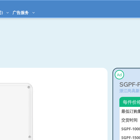
司)
广告服务
Ad
SGPF-P
浙江尚高新
每件价
最低订购
交货时间
SGPF-100
SGPF-150