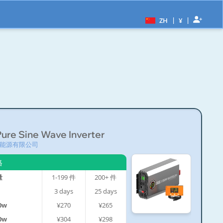
|
|
ZH
¥
ure Sine Wave Inverter
能源有限公司
格
量
1-199
件
200+
件
3
days
25
days
0w
¥270
¥265
0w
¥304
¥298