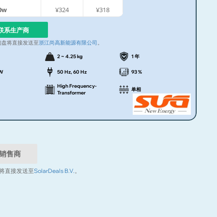
0w
¥324
¥318
联系生产商
询盘将直接发送至
浙江尚高新能源有限公司
。
2 ~ 4.25 kg
1 年
kW
50 Hz, 60 Hz
93 %
High Frequency-
单相
Transformer
销售商
将直接发送至
SolarDeals B.V.
。