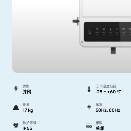
类型
工作温度范围
并网
-25 ~ +60 ℃
重量
频率
17 kg
50Hz, 60Hz
防护等级
相数
IP65
单相