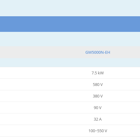
GW5000N-EH
7.5 kW
580 V
380 V
90 V
32 A
100~550 V