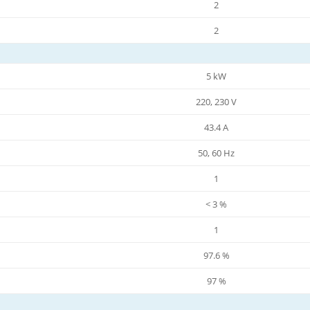
2
2
5 kW
220, 230 V
43.4 A
50, 60 Hz
1
< 3 %
1
97.6 %
97 %