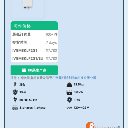
每件价格
最低订购量
100+
件
交货时间
7
days
IVGM8KLP2G1
¥7,780
IVGM8KLP2G1/EU
¥7,780
联系生产商
注意：
您的询盘将直接发送至
广州菲利斯太阳能科技有限公司
。
混合
33.5 kg
10 年
8.8 kW
50 Hz, 60 Hz
IP65
3_phases, 1_phase
120~425 V