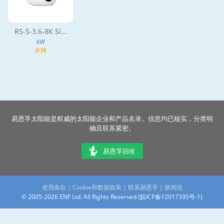
RS-S-3.6-8K Si...
kW
并网
易恩孚太阳能是权威的太阳能企业和产品名录。信息均已核实，分类明
确且联系紧密。
易恩孚回收
使用条款
|
Cookie和数据政策
|
联系易恩孚
|
新闻信
© 2005-2026 ENF Ltd. All Rights Reserved (
皖ICP备12017395号-1
)