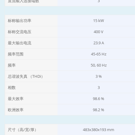
直流输入连接端数
3
标称输出功率
15 kW
标称交流电压
400 V
最大输出电流
23.9 A
频率范围
45-65 Hz
频率
50, 60 Hz
总谐波失真 （THDi）
3 %
相数
3
最大效率
98.6 %
欧洲效率
98.2 %
尺寸（高/宽/厚）
483x380x193 mm