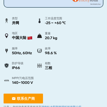
类型
工作温度范围
并网
-25 ~ +60 ℃
地区
重量
中国大陆
20.7 kg
频率
效率
50Hz, 60Hz
98.6 %
防护等级
相数
IP66
三相
MPP(T)电压范围
140~1000 V
联系生产商
注意：
您的询盘将直接发送至
湖南红太阳新能源科技有限公司
。