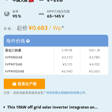
中国大陆
4 ~ 8 kW
效率
MPP(T)电压范围
95 %
65~145 V
起价
¥0.683
/ Wp
*
价 格：
每件价格
最低订购量
2-99
件
100+
件
IVPM5048
¥4,720
¥3,780
IVPM7548
¥5,110
¥4,100
IVPM10048
¥6,940
¥5,550
联系生产商
注意：
您的询盘将直接发送至
广州菲利斯太阳能科技有限公司
。
This 10kW off grid solar inverter integrates an