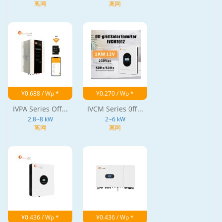
离网
离网
¥0.688 / Wp *
¥0.270 / Wp *
IVPA Series Off...
IVCM Series 0ff...
2.8~8 kW
2~6 kW
离网
离网
¥0.436 / Wp *
¥0.436 / Wp *