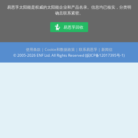
易恩孚太阳能是权威的太阳能企业和产品名录。信息均已核实，分类明
确且联系紧密。
易恩孚回收
使用条款
|
Cookie和数据政策
|
联系易恩孚
|
新闻信
© 2005-2026 ENF Ltd. All Rights Reserved (
皖ICP备12017395号-1
)