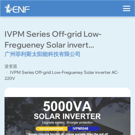
IVPM Series Off-grid Low-
Fregueney Solar invert...
广州菲利斯太阳能科技有限公司
逆变器
IVPM Series Off-grid Low-Fregueney Solar inverter AC-
220V