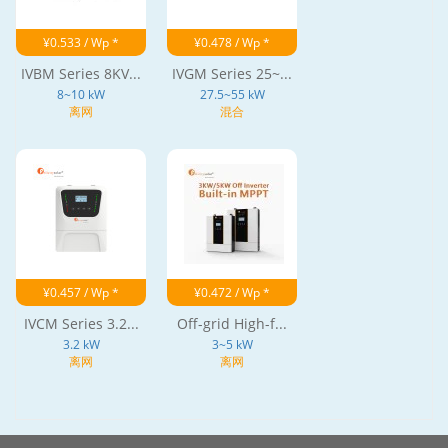
¥0.533 / Wp *
¥0.478 / Wp *
IVBM Series 8KV...
IVGM Series 25~...
8~10 kW
27.5~55 kW
离网
混合
¥0.457 / Wp *
¥0.472 / Wp *
IVCM Series 3.2...
Off-grid High-f...
3.2 kW
3~5 kW
离网
离网