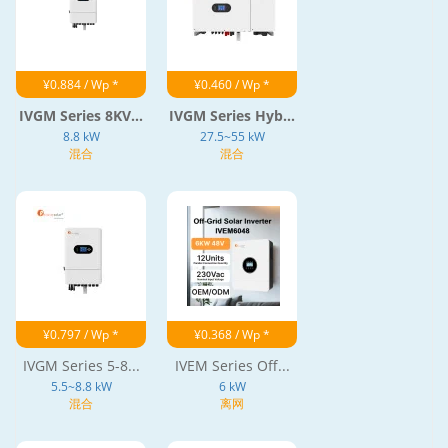
¥0.884 / Wp *
¥0.460 / Wp *
IVGM Series 8KV...
IVGM Series Hyb...
8.8 kW
27.5~55 kW
混合
混合
¥0.797 / Wp *
¥0.368 / Wp *
IVGM Series 5-8...
IVEM Series Off...
5.5~8.8 kW
6 kW
混合
离网