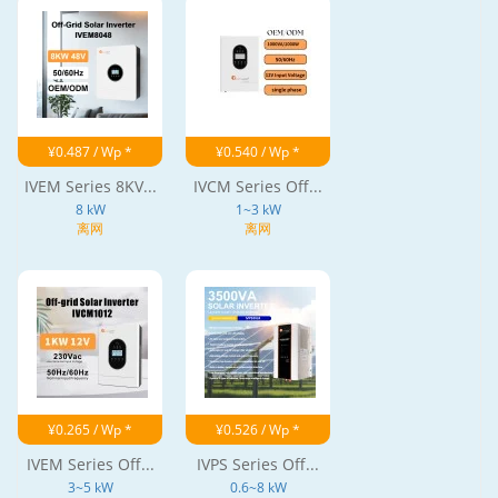
¥0.487 / Wp *
¥0.540 / Wp *
IVEM Series 8KV...
IVCM Series Off...
8 kW
1~3 kW
离网
离网
¥0.265 / Wp *
¥0.526 / Wp *
IVEM Series Off...
IVPS Series Off...
3~5 kW
0.6~8 kW