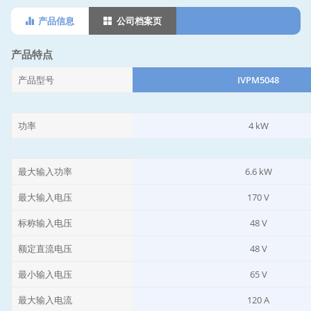
inverter, MPPT solar charger, and battery charger.
产品信息
公司档案页
With 90VDC-280VDC PV voltage input range, it allows
you to configure the system based on your needs. It
产品特点
enables parameter adjustment and charge priority
产品型号
IVPM5048
mode setting via LCD screen and can expand 6 units
in parallel for higher power demand.
功率
4 kW
最大输入功率
6.6 kW
最大输入电压
170 V
标称输入电压
48 V
额定直流电压
48 V
最小输入电压
65 V
最大输入电流
120 A