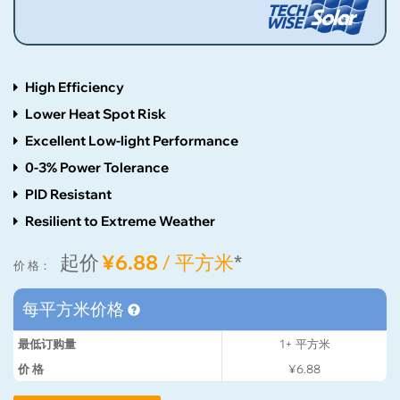
High Efficiency
Lower Heat Spot Risk
Excellent Low-light Performance
0-3% Power Tolerance
PID Resistant
Resilient to Extreme Weather
起价
¥6.88
/ 平方米
*
价 格：
每平方米价格
最低订购量
1+
平方米
价 格
¥6.88