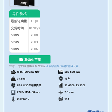
每件价格
最低订购量
1+
件
交货时间
10
days
580W
¥380
585W
¥383
590W
¥386
联系生产商
注意：
您的询盘将直接发送至
江苏绿鼎光伏科技有限公司
。
双面, TOPCon, N型
580-600 Wp
31.2 kg
15 年
87.4 % 30年年限质保
22.45 % - 23.23 %
2278x1134x30 mm
2.0 mm
0.29 %/°C
144