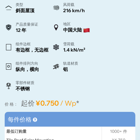
类型
风荷载
斜面屋顶
216 km/h
地区
产品质量保证
中国大陆
12 年
组件边框
雪荷载
有边框，无边框
1.4 kN/m²
组件排列方向
轨道材质
纵向，横向
铝
零部件材质
不锈钢
起价
¥0.750
/ Wp
*
价 格：
每件价格
最低订购量
1000+
件