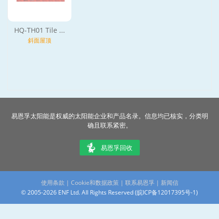
HQ-TH01 Tile ...
斜面屋顶
易恩孚太阳能是权威的太阳能企业和产品名录。信息均已核实，分类明
确且联系紧密。
易恩孚回收
使用条款
|
Cookie和数据政策
|
联系易恩孚
|
新闻信
© 2005-2026 ENF Ltd. All Rights Reserved (
皖ICP备12017395号-1
)