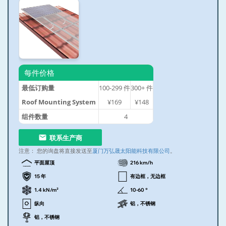
每件价格
最低订购量
100-299
件
300+
件
Roof Mounting System
¥169
¥148
组件数量
4
联系生产商
注意：
您的询盘将直接发送至
厦门万弘晟太阳能科技有限公司
。
平面屋顶
216 km/h
15 年
有边框，无边框
1.4 kN/m²
10-60 °
纵向
铝，不锈钢
铝，不锈钢