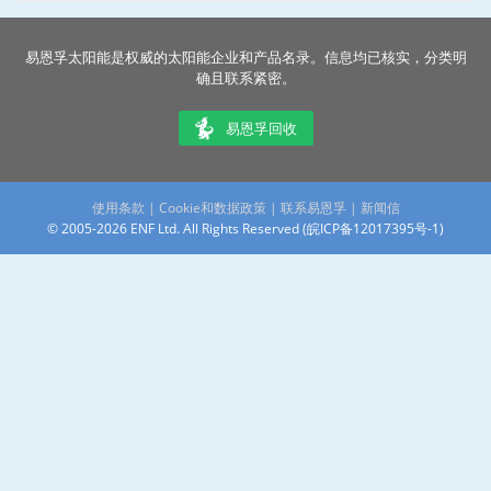
易恩孚太阳能是权威的太阳能企业和产品名录。信息均已核实，分类明
确且联系紧密。
易恩孚回收
使用条款
|
Cookie和数据政策
|
联系易恩孚
|
新闻信
© 2005-2026 ENF Ltd. All Rights Reserved (
皖ICP备12017395号-1
)