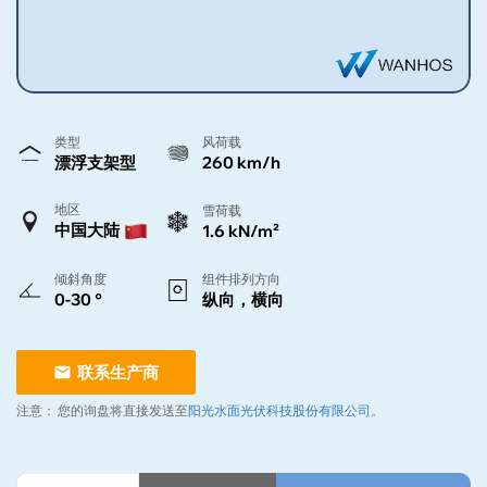
类型
风荷载
漂浮支架型
260 km/h
地区
雪荷载
中国大陆
1.6 kN/m²
倾斜角度
组件排列方向
0-30 °
纵向，横向
联系生产商
注意：
您的询盘将直接发送至
阳光水面光伏科技股份有限公司
。