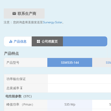
联系生产商
注意：
您的询盘将直接发送至
Sunergy Solar
。
产品信息
公司档案页
产品特点
产品型号
SSM535-144
SS
功率输出保证
总衰减率 ⏳
电性能参数（STC）
峰值功率 （Pmax）
535 Wp
5