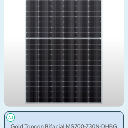
Ad
Gold Topcon Bifacial MS700-730N-DHBG