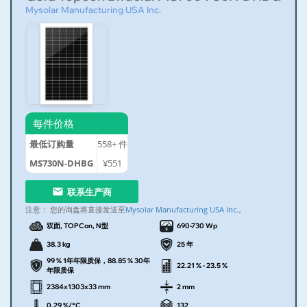
Mysolar Manufacturing USA Inc.
每件价格
最低订购量
558+
件
MS730N-DHBG
¥551
联系生产商
注意：
您的询盘将直接发送至
Mysolar Manufacturing USA Inc.
。
双面, TOPCon, N型
690-730 Wp
38.3 kg
25 年
99 % 1年年限质保，88.85 % 30年
22.21 % - 23.5 %
年限质保
2384x1303x33 mm
2 mm
0.29 %/°C
132