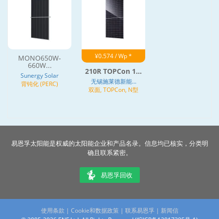
¥0.574 / Wp *
MONO650W-
660W...
210R TOPCon 1...
Sunergy Solar
无锡施莱德新能...
背钝化 (PERC)
双面, TOPCon, N型
易恩孚太阳能是权威的太阳能企业和产品名录。信息均已核实，分类明
确且联系紧密。
易恩孚回收
使用条款
|
Cookie和数据政策
|
联系易恩孚
|
新闻信