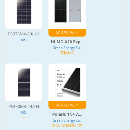
¥0.925 / Wp *
PS375M4-20/UH
KIS
Hi-MO X10 Exp...
--
Green Energy Su...
背接触式
¥0.972 / Wp *
PS450M4-24/TH
KIS
Polaris 1N+ A...
--
Green Energy Su...
双面, 背接触式, N型