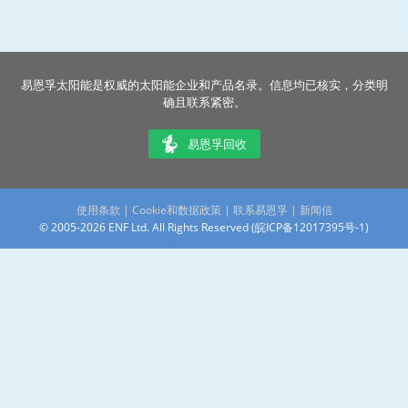
易恩孚太阳能是权威的太阳能企业和产品名录。信息均已核实，分类明
确且联系紧密。
易恩孚回收
使用条款
|
Cookie和数据政策
|
联系易恩孚
|
新闻信
© 2005-2026 ENF Ltd. All Rights Reserved (
皖ICP备12017395号-1
)