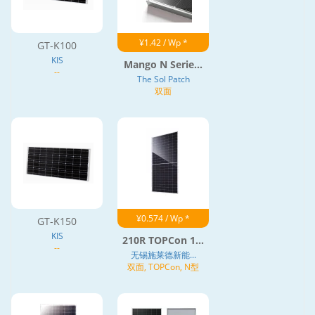
¥1.42 / Wp *
GT-K100
KIS
Mango N Serie...
--
The Sol Patch
双面
¥0.574 / Wp *
GT-K150
KIS
210R TOPCon 1...
--
无锡施莱德新能...
双面, TOPCon, N型