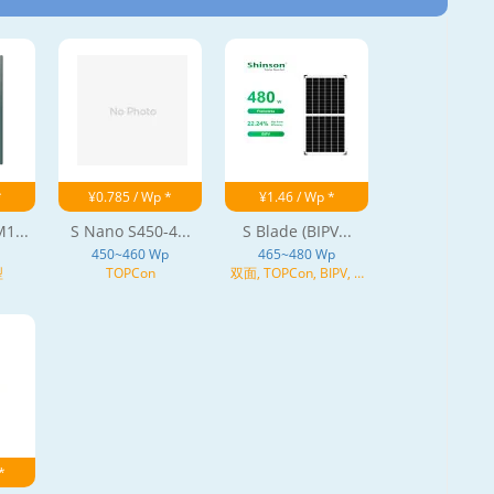
*
¥0.785 / Wp *
¥1.46 / Wp *
1...
S Nano S450-4...
S Blade (BIPV...
450~460 Wp
465~480 Wp
型
TOPCon
双面, TOPCon, BIPV, N
型
*