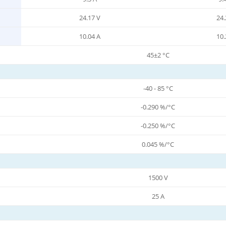
24.17 V
24.
10.04 A
10.
45±2 °C
-40 - 85 °C
-0.290 %/°C
-0.250 %/°C
0.045 %/°C
1500 V
25 A