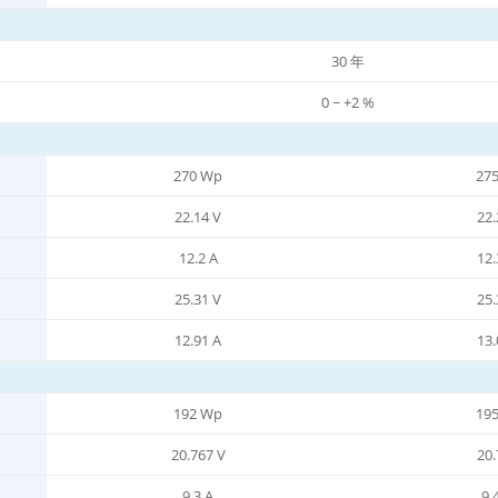
30 年
0 ~ +2 %
270 Wp
27
22.14 V
22.
12.2 A
12.
25.31 V
25.
12.91 A
13.
192 Wp
19
20.767 V
20.
9.3 A
9.