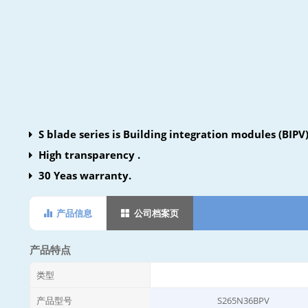
S blade series is Building integration modules (BIPV)
and solar fence project.
High transparency .
30 Yeas warranty.
产品信息
公司档案页
产品特点
类型
产品型号
S265N36BPV