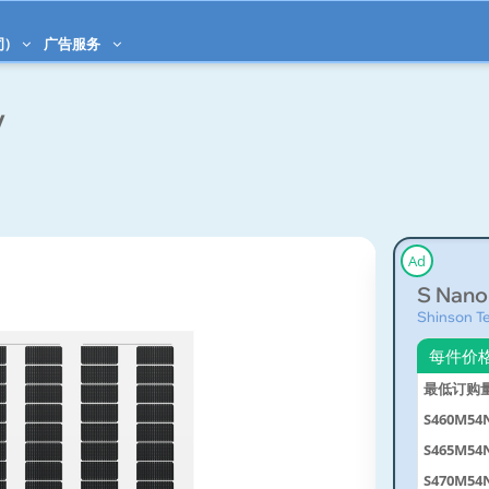
司)
广告服务
V
Ad
S Nan
Shinson Te
每件价
最低订购
S460M54
S465M54
S470M54