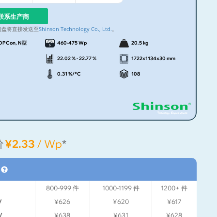
联系生产商
询盘将直接发送至
Shinson Technology Co., Ltd.
。
OPCon, N型
460-475 Wp
20.5 kg
22.02 % - 22.77 %
1722x1134x30 mm
0.31 %/°C
108
价
¥2.33
/ Wp
*
格
800-999
件
1000-1199
件
1200+
件
V
¥626
¥620
¥617
V
¥638
¥631
¥628