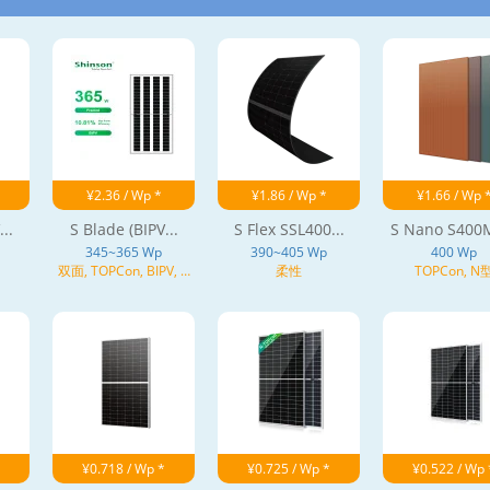
¥2.36 / Wp *
¥1.86 / Wp *
¥1.66 / Wp 
..
S Blade (BIPV...
S Flex SSL400...
S Nano S400M
345~365 Wp
390~405 Wp
400 Wp
双面, TOPCon, BIPV, N
柔性
TOPCon, N
型
¥0.718 / Wp *
¥0.725 / Wp *
¥0.522 / Wp 