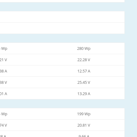
5 Wp
280 Wp
21 V
22.28 V
38 A
12.57 A
38 V
25.45 V
01 A
13.29 A
5 Wp
199 Wp
74 V
20.81 V
48 A
9.66 A