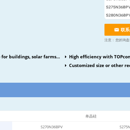
S275N36BP
S280N36BP
联系
注意：
您的询盘
 for buildings, solar farms
High efficiency with TOPcon 
Customized size or other re
单晶硅
S270N36BPV
S275