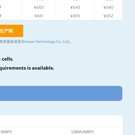
V
¥650
¥643
¥640
V
¥661
¥655
¥652
生产商
将直接发送至
Shinson Technology Co., Ltd.
。
cells.
quirements is available.
N36BPV
S280N36BPV