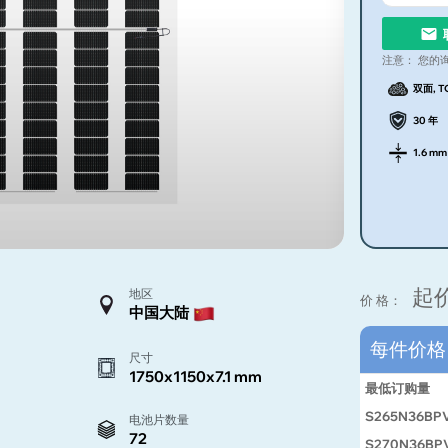
注意：
您的
双面, T
30 年
1.6 mm
起
地区
价 格：
中国大陆
每件价
尺寸
1750x1150x7.1 mm
最低订购量
S265N36BP
电池片数量
72
S270N36BP