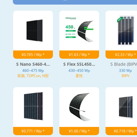
¥0.785 / Wp *
¥1.63 / Wp *
¥2.33 / Wp *
S Nano S460-4...
S Flex SSL450...
S Blade (BIPV.
460~475 Wp
430~450 Wp
330 Wp
双面, TOPCon, N型
柔性
BIPV
¥0.771 / Wp *
¥1.60 / Wp *
¥0.718 / Wp *