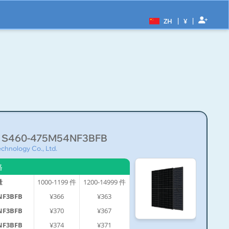
|
|
ZH
¥
o S460-475M54NF3BFB
chnology Co., Ltd.
格
量
1000-1199
件
1200-14999
件
NF3BFB
¥366
¥363
NF3BFB
¥370
¥367
NF3BFB
¥374
¥371