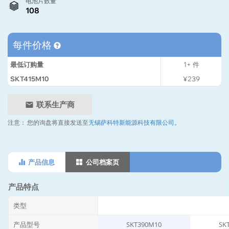
电池片数量
108
每件价格
最低订购量
1+
件
SKT415M10
¥239
联系生产商
注意：
您的询盘将直接发送至
无锡萨科特新能源科技有限公司
。
产品信息
公司档案页
产品特点
类型
产品型号
SKT390M10
SK