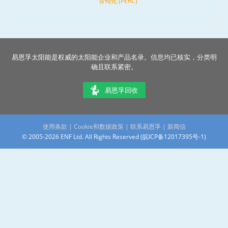
背钝化 (PERC)
易恩孚太阳能是权威的太阳能企业和产品名录。信息均已核实，分类明
确且联系紧密。
易恩孚回收
使用条款
|
Cookie和数据政策
|
联系易恩孚
|
新闻信
© 2005-2026 ENF Ltd. All Rights Reserved (
皖ICP备12017395号-1
)