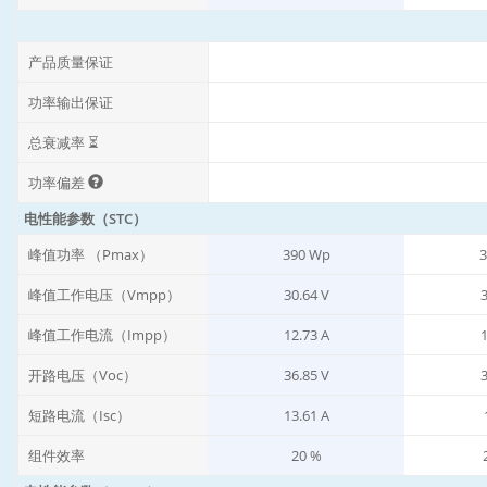
产品质量保证
功率输出保证
总衰减率 ⏳
功率偏差
电性能参数（STC）
峰值功率 （Pmax）
390 Wp
3
峰值工作电压（Vmpp）
30.64 V
3
峰值工作电流（Impp）
12.73 A
1
开路电压（Voc）
36.85 V
3
短路电流（Isc）
13.61 A
组件效率
20 %