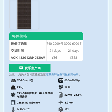
每件价格
最低订购量
740-2999
件
3000-6999
件
交货时间
21
days
21
days
AOX-132G12RHC630W
¥361
¥358
联系生产商
注意：
您的询盘将直接发送至
江苏奥轩光电科技有限公司
。
TOPCon, N型
620-650 Wp
29 kg
12 年
99 % 1年年限质保，87.4 % 30年
22.9 % - 24.1 %
年限质保
2382x1134x30 mm
3.2 mm
0.30 %/°C
132