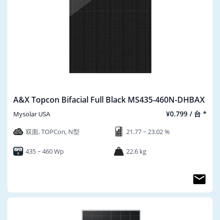
A&X Topcon Bifacial Full Black MS435-460N-DHBAX
¥0.799 / 台 *
Mysolar USA
双面, TOPCon, N型
21.77 ~ 23.02 %
435 ~ 460 Wp
22.6 kg