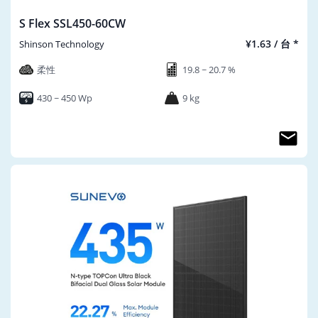
S Flex SSL450-60CW
¥1.63 / 台 *
Shinson Technology
柔性
19.8 ~ 20.7 %
430 ~ 450 Wp
9 kg