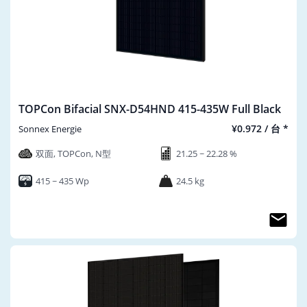
TOPCon Bifacial SNX-D54HND 415-435W Full Black
¥0.972 / 台 *
Sonnex Energie
双面, TOPCon, N型
21.25 ~ 22.28 %
415 ~ 435 Wp
24.5 kg