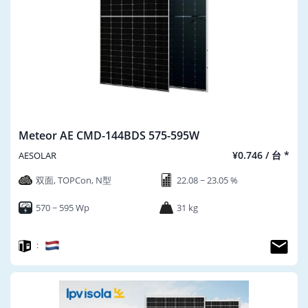
Meteor AE CMD-144BDS 575-595W
¥0.746 / 台 *
AESOLAR
双面, TOPCon, N型
22.08 ~ 23.05 %
570 ~ 595 Wp
31 kg
：