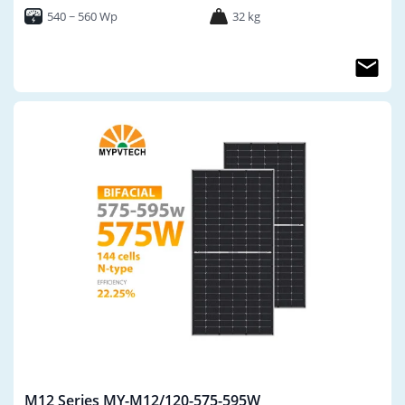
540 ~ 560 Wp
32 kg
M12 Series MY-M12/120-575-595W