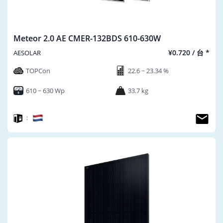
Meteor 2.0 AE CMER-132BDS 610-630W
¥0.720 / 台 *
AESOLAR
TOPCon
22.6 ~ 23.34 %
610 ~ 630 Wp
33.7 kg
：