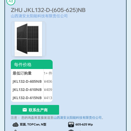
Ad
ZHU JKL132-D-(605-625)NB
山西潞安太阳能科技有限责任公司
每件价格
最低订购量
1+
件
JKL132-D-605NB
¥406
JKL132-D-610NB
¥409
JKL132-D-615NB
¥413
联系生产商
注意：
您的询盘将直接发送至
山西潞安太阳能科技有限责任公司
。
双面, TOPCon, N型
605-625 Wp