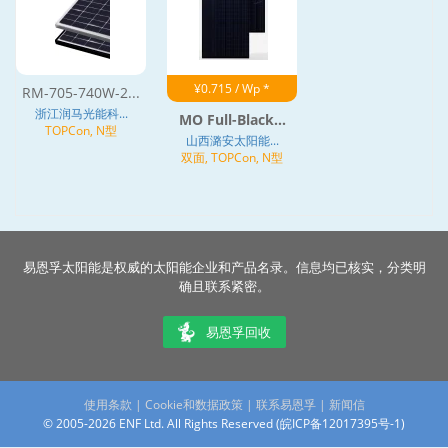
¥0.715 / Wp *
RM-705-740W-2...
浙江润马光能科...
MO Full-Black...
TOPCon, N型
山西潞安太阳能...
双面, TOPCon, N型
易恩孚太阳能是权威的太阳能企业和产品名录。信息均已核实，分类明
确且联系紧密。
易恩孚回收
使用条款
|
Cookie和数据政策
|
联系易恩孚
|
新闻信
© 2005-2026 ENF Ltd. All Rights Reserved (
皖ICP备12017395号-1
)