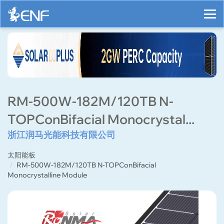
RM-500W-182M/120TB N-
TOPConBifacial Monocrystal...
浙江润马光能科技有限公司
太阳能板
RM-500W-182M/120TB N-TOPConBifacial
Monocrystalline Module