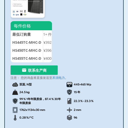
每件价格
最低订购量
1+
件
HS445TC-MHC-D
¥392
HS450TC-MHC-D
¥396
HS455TC-MHC-D
¥400
联系生产商
注意：
您的询盘将直接发送至
禾润电力
。
双面, N型
445-465 Wp
24.5 kg
15 年
99 % 1年年限质保，87.4 % 30年
22.3 % - 23.3 %
年限质保
1762x1134x30 mm
2 mm
0.28 %/°C
96