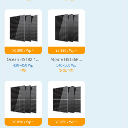
¥0.890 / Wp *
¥0.880 / Wp *
Ocean HS182-1...
Alpine HS186R...
430~450 Wp
540~560 Wp
N型
双面, N型
¥0.890 / Wp *
¥0.880 / Wp *