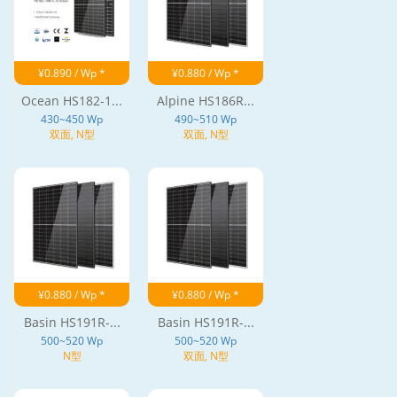
¥0.890 / Wp *
¥0.880 / Wp *
Ocean HS182-1...
Alpine HS186R...
430~450 Wp
490~510 Wp
双面, N型
双面, N型
¥0.880 / Wp *
¥0.880 / Wp *
Basin HS191R-...
Basin HS191R-...
500~520 Wp
500~520 Wp
N型
双面, N型