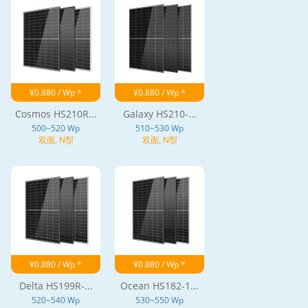
¥0.880 / Wp *
¥0.880 / Wp *
Cosmos HS210R...
Galaxy HS210-...
500~520 Wp
510~530 Wp
双面, N型
双面, N型
¥0.880 / Wp *
¥0.880 / Wp *
Delta HS199R-...
Ocean HS182-1...
520~540 Wp
530~550 Wp