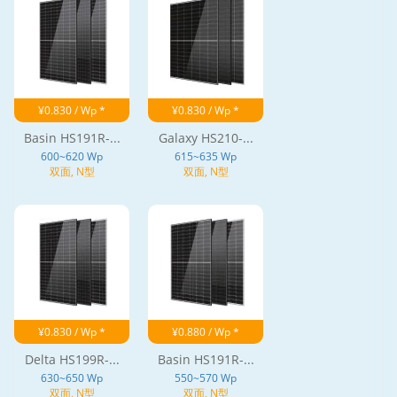
¥0.830 / Wp *
¥0.830 / Wp *
Basin HS191R-...
Galaxy HS210-...
600~620 Wp
615~635 Wp
双面, N型
双面, N型
¥0.830 / Wp *
¥0.880 / Wp *
Delta HS199R-...
Basin HS191R-...
630~650 Wp
550~570 Wp
双面, N型
双面, N型