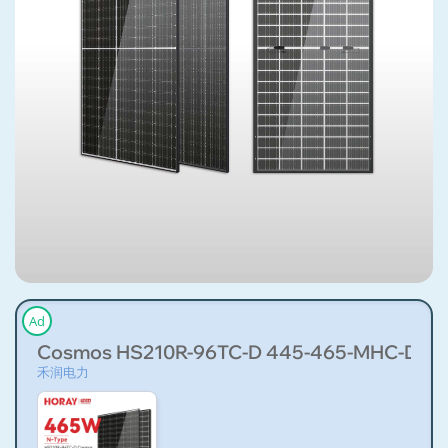
Ad
Cosmos HS210R-96TC-D 445-465-MHC-D
禾润电力