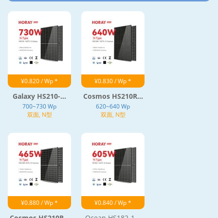
¥0.820 / Wp *
¥0.830 / Wp *
Galaxy HS210-...
Cosmos HS210R...
700~730 Wp
620~640 Wp
双面, N型
双面, N型
¥0.880 / Wp *
¥0.840 / Wp *
Cosmos HS210R...
Ocean HS182-1...