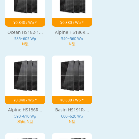
¥0.840 / Wp *
¥0.880 / Wp *
Ocean HS182-1...
Alpine HS186R...
585~605 Wp
540~560 Wp
N型
N型
¥0.840 / Wp *
¥0.830 / Wp *
Alpine HS186R...
Basin HS191R-...
590~610 Wp
600~620 Wp
双面, N型
N型