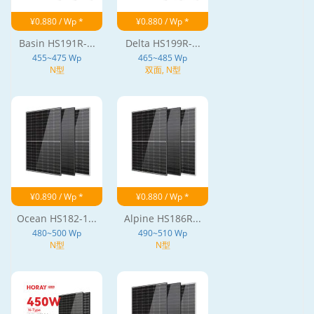
¥0.880 / Wp *
¥0.880 / Wp *
Basin HS191R-...
Delta HS199R-...
455~475 Wp
465~485 Wp
N型
双面, N型
¥0.890 / Wp *
¥0.880 / Wp *
Ocean HS182-1...
Alpine HS186R...
480~500 Wp
490~510 Wp
N型
N型