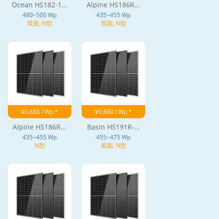
Ocean HS182-1...
Alpine HS186R...
480~500 Wp
435~455 Wp
双面, N型
双面, N型
¥0.880 / Wp *
¥0.880 / Wp *
Alpine HS186R...
Basin HS191R-...
435~455 Wp
455~475 Wp
N型
双面, N型