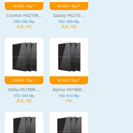
¥0.880 / Wp *
¥0.880 / Wp *
Cosmos HS210R...
Galaxy HS210-...
560~580 Wp
560~580 Wp
双面, N型
双面, N型
¥0.840 / Wp *
¥0.840 / Wp *
Delta HS199R-...
Alpine HS186R...
570~590 Wp
590~610 Wp
双面, N型
N型