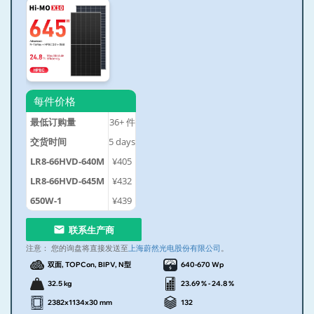
每件价格
最低订购量
36+
件
交货时间
5
days
LR8-66HVD-640M
¥405
LR8-66HVD-645M
¥432
650W-1
¥439
联系生产商
注意：
您的询盘将直接发送至
上海蔚然光电股份有限公司
。
双面, TOPCon, BIPV, N型
640-670 Wp
32.5 kg
23.69 % - 24.8 %
2382x1134x30 mm
132