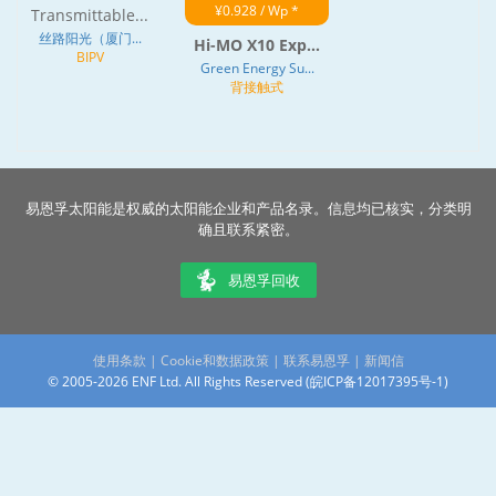
¥0.928 / Wp *
Transmittable...
丝路阳光（厦门...
Hi-MO X10 Exp...
BIPV
Green Energy Su...
背接触式
易恩孚太阳能是权威的太阳能企业和产品名录。信息均已核实，分类明
确且联系紧密。
易恩孚回收
使用条款
|
Cookie和数据政策
|
联系易恩孚
|
新闻信
© 2005-2026 ENF Ltd. All Rights Reserved (
皖ICP备12017395号-1
)