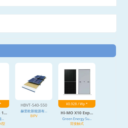
*
¥0.928 / Wp *
HBVT-540-550
赫里欧新能源有...
1...
Hi-MO X10 Exp...
BIPV
..
Green Energy Su...
 N型
背接触式