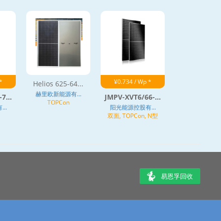
*
¥0.734 / Wp *
Helios 625-64...
赫里欧新能源有...
7...
JMPV-XVT6/66-...
TOPCon
..
阳光能源控股有...
双面, TOPCon, N型
易恩孚回收