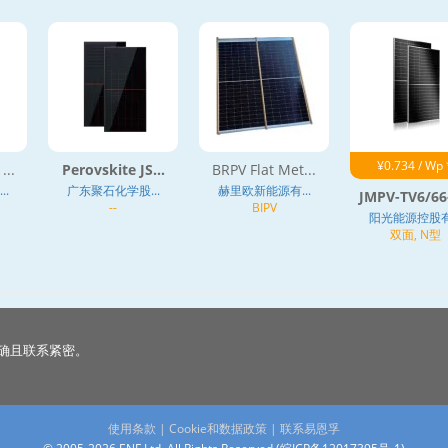
¥0.734 / Wp 
...
Perovskite JS...
BRPV Flat Met...
.
广东聚石化学股...
赫里欧新能源有...
JMPV-TV6/66-
--
BIPV
阳光能源控股有.
双面, N型
确且联系紧密。
使用条款
|
Cookie和数据政策
|
联系易恩孚