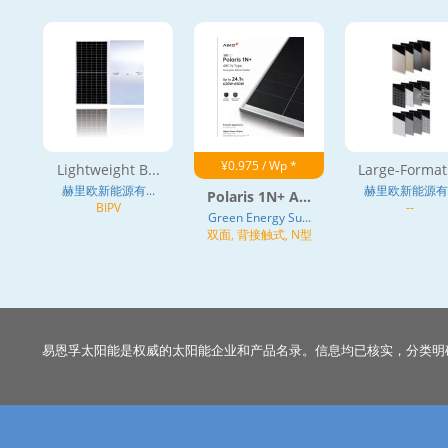
¥0.975 / Wp *
Lightweight B...
Large-Format 
赫里欧新能源有...
赫里欧新能源有..
Polaris 1N+ A...
BIPV
--
Green Energy Su...
双面, 背接触式, N型
易恩孚太阳能是权威的太阳能企业和产品名录。信息均已核实，分类明