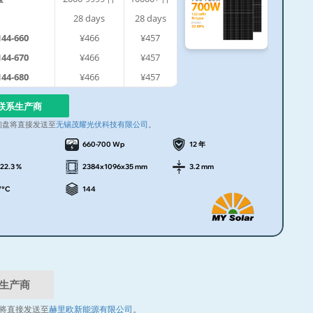
28
days
28
days
44-660
¥466
¥457
44-670
¥466
¥457
44-680
¥466
¥457
联系生产商
询盘将直接发送至
无锡茂耀光伏科技有限公司
。
660-700 Wp
12 年
 22.3 %
2384x1096x35 mm
3.2 mm
/°C
144
生产商
将直接发送至
赫里欧新能源有限公司
。