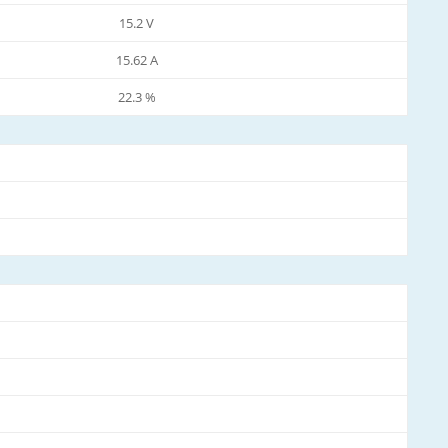
15.2 V
15.62 A
22.3 %