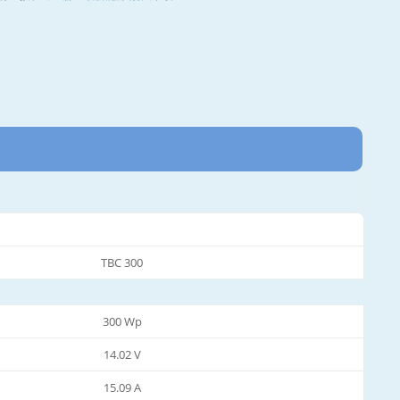
TBC 300
300 Wp
14.02 V
15.09 A