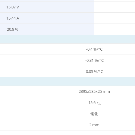
15.07 V
15.44 A
20.8 %
-0.4 %/°C
-0.31 %/°C
0.05 %/°C
2395x585x25 mm
15.6 kg
钢化
2 mm