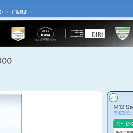
司)
广告服务
-300
Ad
M12 Se
无锡茂耀光
每件价
最低订购