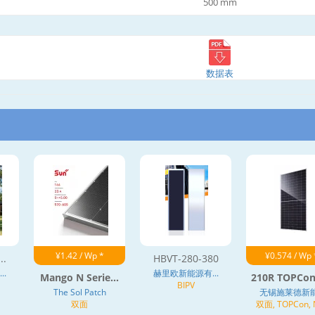
500 mm
数据表
¥1.42 / Wp *
¥0.574 / Wp 
..
HBVT-280-380
.
赫里欧新能源有...
Mango N Serie...
210R TOPCon 
BIPV
The Sol Patch
无锡施莱德新能.
双面
双面, TOPCon,