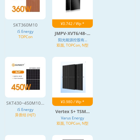
¥0.742 / Wp *
SKT360M10
iS Energy
JMPV-XVT6/48-...
TOPCon
阳光能源控股有...
双面, TOPCon, N型
¥0.980 / Wp *
SKT430~450M10...
iS Energy
Vertex S+ TSM...
异质结 (HJT)
Varus Energy
双面, TOPCon, N型