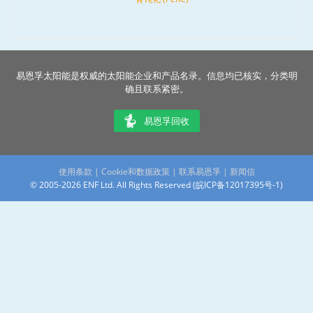
易恩孚太阳能是权威的太阳能企业和产品名录。信息均已核实，分类明
确且联系紧密。
易恩孚回收
使用条款
|
Cookie和数据政策
|
联系易恩孚
|
新闻信
© 2005-2026 ENF Ltd. All Rights Reserved (
皖ICP备12017395号-1
)