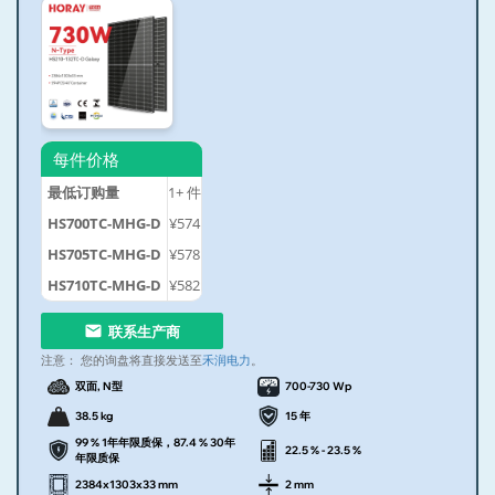
每件价格
最低订购量
1+
件
HS700TC-MHG-D
¥574
HS705TC-MHG-D
¥578
HS710TC-MHG-D
¥582
联系生产商
注意：
您的询盘将直接发送至
禾润电力
。
双面, N型
700-730 Wp
38.5 kg
15 年
99 % 1年年限质保，87.4 % 30年
22.5 % - 23.5 %
年限质保
2384x1303x33 mm
2 mm