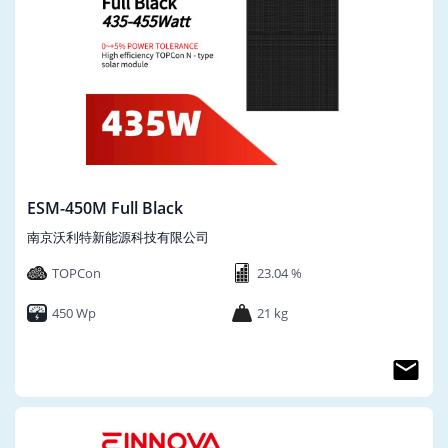
ESM-450M Full Black
南京沃利特新能源科技有限公司
TOPCon
23.04 %
450 Wp
21 kg