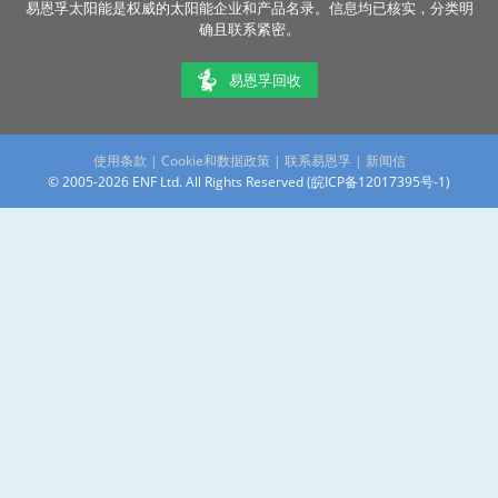
易恩孚太阳能是权威的太阳能企业和产品名录。信息均已核实，分类明
确且联系紧密。
易恩孚回收
使用条款
|
Cookie和数据政策
|
联系易恩孚
|
新闻信
© 2005-2026 ENF Ltd. All Rights Reserved (
皖ICP备12017395号-1
)