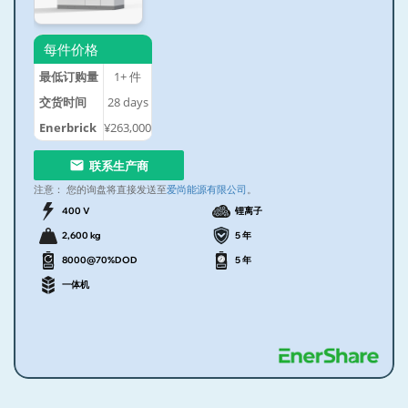
每件价格
最低订购量
1+
件
交货时间
28
days
Enerbrick
¥263,000
联系生产商
注意：
您的询盘将直接发送至
爱尚能源有限公司
。
400 V
锂离子
2,600 kg
5 年
8000@70%DOD
5 年
一体机