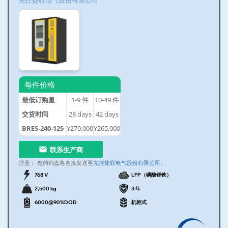
先控捷联电气股份有限公司
每件价格
最低订购量
1-9
件
10-49
件
交货时间
28
days
42
days
BRES-240-125
¥270,000
¥265,000
联系生产商
注意：
您的询盘将直接发送至
先控捷联电气股份有限公司
。
768 V
LFP（磷酸锂铁）
2,500 kg
3 年
6000@90%DOD
机柜式