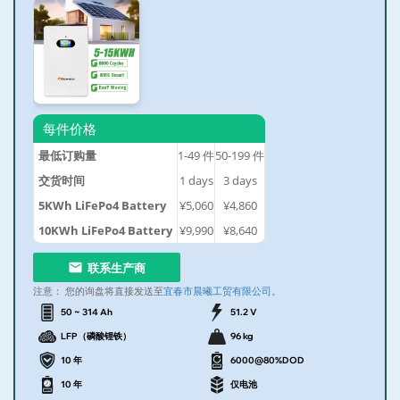
每件价格
最低订购量
1-49
件
50-199
件
交货时间
1
days
3
days
5KWh LiFePo4 Battery
¥5,060
¥4,860
10KWh LiFePo4 Battery
¥9,990
¥8,640
联系生产商
注意：
您的询盘将直接发送至
宜春市晨曦工贸有限公司
。
50 ~ 314 Ah
51.2 V
LFP（磷酸锂铁）
96 kg
10 年
6000@80%DOD
10 年
仅电池