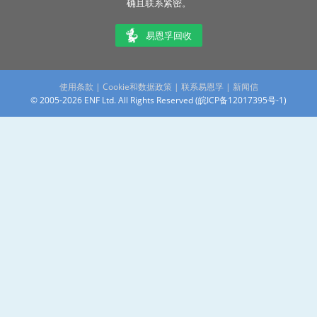
确且联系紧密。
易恩孚回收
使用条款
|
Cookie和数据政策
|
联系易恩孚
|
新闻信
© 2005-2026 ENF Ltd. All Rights Reserved (
皖ICP备12017395号-1
)