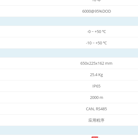
6000@95%DOD
-0 ~ +50 ℃
-10 ~ +50 ℃
650x225x162 mm
25.4 Kg
IP65
2000 m
CAN, RS485
应用程序