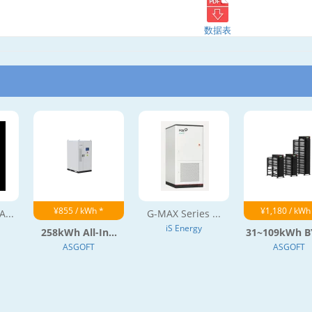
数据表
¥855 / kWh *
¥1,180 / kWh
...
G-MAX Series ...
iS Energy
258kWh All-In...
31~109kWh BY
ASGOFT
ASGOFT