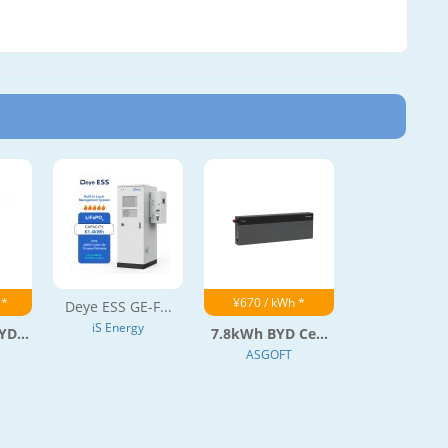
 *
¥670 / kWh *
Deye ESS GE-F...
iS Energy
D...
7.8kWh BYD Ce...
ASGOFT