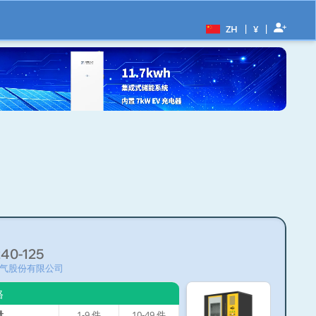
|
|
ZH
¥
40-125
气股份有限公司
格
量
1-9
件
10-49
件