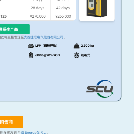
28
days
42
days
-125
¥270,000
¥265,000
联系生产商
询盘将直接发送至
先控捷联电气股份有限公司
。
LFP（磷酸锂铁）
2,500 kg
6000@90%DOD
机柜式
销售商
将直接发送至
iS Energy S.R.L.
。