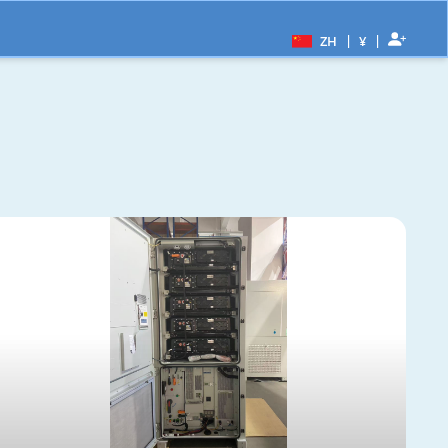
|
|
ZH
¥