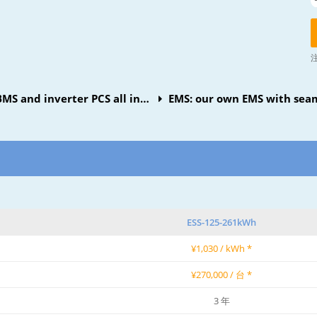
BMS and inverter PCS all in
EMS: our own EMS with seam
inverter
ESS-125-261kWh
¥1,030 / kWh *
¥270,000 / 台 *
3 年