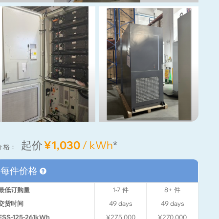
起价
¥1,030
/ kWh
*
价 格：
每件价格
最低订购量
1-7
件
8+
件
交货时间
49
days
49
days
ESS-125-261kWh
¥275,000
¥270,000