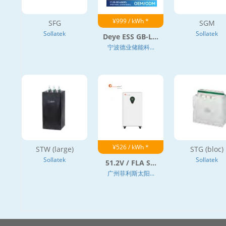
¥999 / kWh *
SFG
SGM
Sollatek
Sollatek
Deye ESS GB-L...
宁波德业储能科...
¥526 / kWh *
STW (large)
STG (bloc)
Sollatek
Sollatek
51.2V / FLA S...
广州菲利斯太阳...