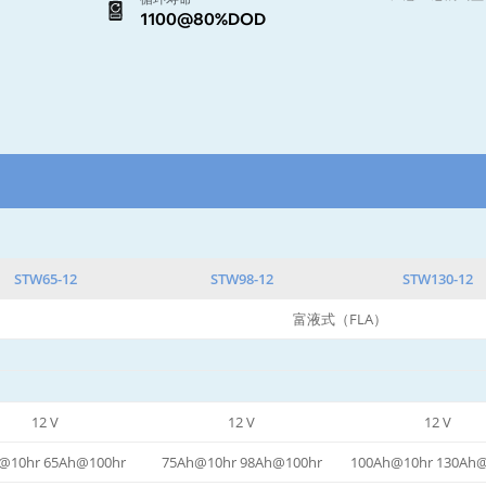
1100@80%DOD
STW65-12
STW98-12
STW130-12
富液式（FLA）
12 V
12 V
12 V
@10hr 65Ah@100hr
75Ah@10hr 98Ah@100hr
100Ah@10hr 130Ah@