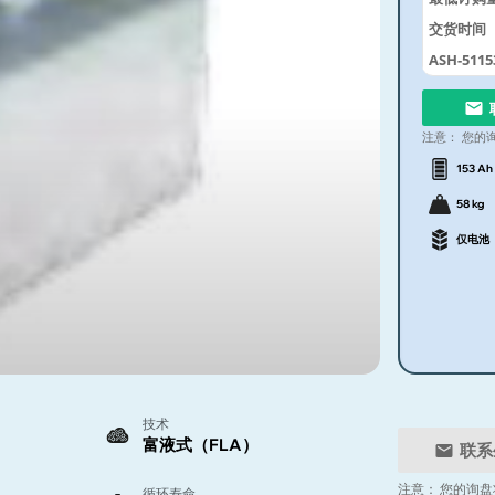
交货时间
ASH-5115
注意：
您的
153 Ah
58 kg
仅电池
技术
富液式（FLA）
联系
注意：
您的询盘
循环寿命