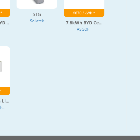
 *
¥670 / kWh *
STG
Sollatek
D...
7.8kWh BYD Ce...
ASGOFT
*
i...
..