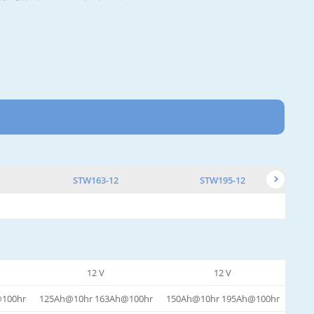
STW163-12
STW195-12
12 V
12 V
100hr
125Ah@10hr 163Ah@100hr
150Ah@10hr 195Ah@100hr
200A