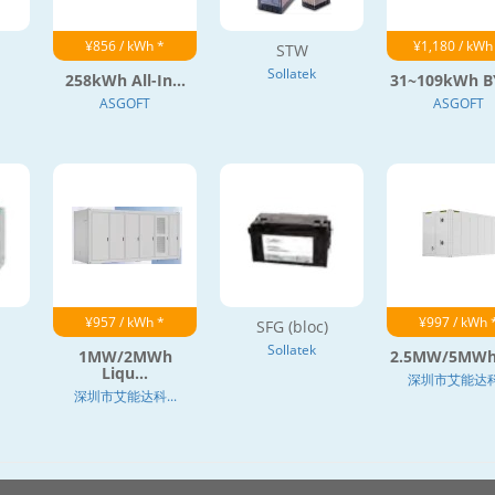
¥856 / kWh *
¥1,180 / kWh
STW
Sollatek
258kWh All-In...
31~109kWh BY
ASGOFT
ASGOFT
¥957 / kWh *
¥997 / kWh 
SFG (bloc)
Sollatek
1MW/2MWh
2.5MW/5MWh L
Liqu...
深圳市艾能达科.
深圳市艾能达科...