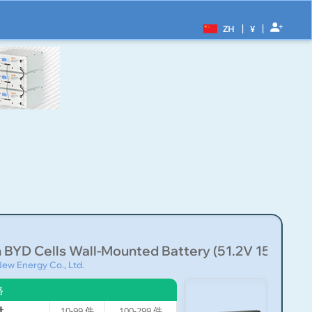
|
|
ZH
¥
BYD Cells Wall-Mounted Battery (51.2V 15...
w Energy Co., Ltd.
格
量
10-99
件
100-299
件