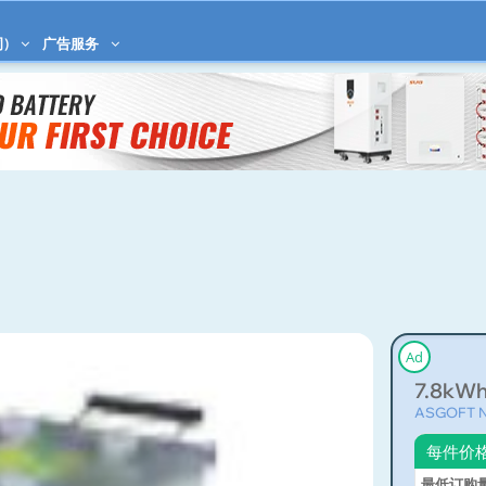
)
广告服务
Ad
7.8kWh 
ASGOFT Ne
每件价
最低订购