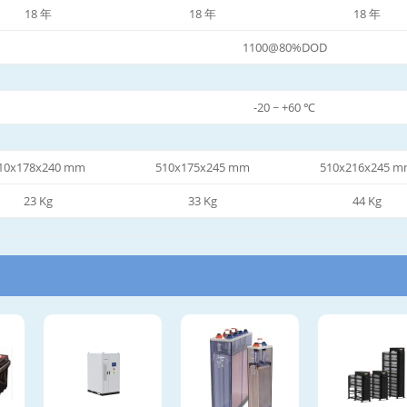
18 年
18 年
18 年
1100@80%DOD
-20 ~ +60 ℃
10x178x240 mm
510x175x245 mm
510x216x245 
23 Kg
33 Kg
44 Kg